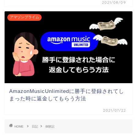
2021/08/09
アマゾンプライム
AmazonMusicUnlimitedに勝手に登録されてし
まった時に返金してもらう方法
2021/07/22
HOME
日記
体験記