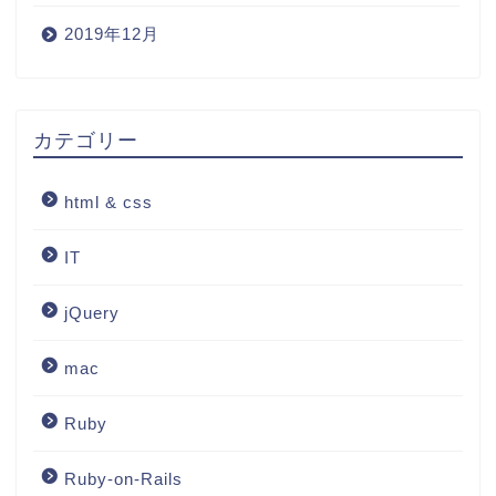
2019年12月
カテゴリー
html & css
IT
jQuery
mac
Ruby
Ruby-on-Rails