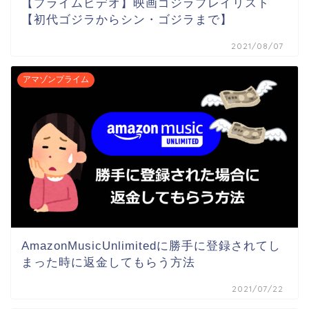
【プライムビデオ】映画ゴジラプレイリスト
【初代ゴジラからシン・ゴジラまで】
2021/08/07
アマゾンプライム
AmazonMusicUnlimitedに勝手に登録されてし
まった時に返金してもらう方法
2021/07/22